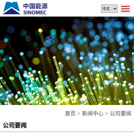
>
>
首页
新闻中心
公司要闻
公司要闻