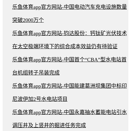
乐鱼体育app官方网站-中国电动汽车充电设施数量
突破2000万个
乐鱼体育app官方网站-钧达股份：钙钛矿光伏技术
在太空极端环境下的综合成本效益仍有待验证
乐鱼体育app官方网站-中国首个“CBA”型水电站首
台机组转子吊装完成
乐鱼体育app官方网站-中国能建葛洲坝集团中标印
尼波伊加2号水电站项目
乐鱼体育app官方网站-中国永嘉抽水蓄能电站引水
调压井及上竖井的掘进任务完成