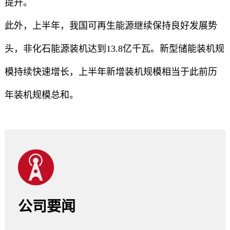
提升。
此外，上半年，我国可再生能源继续保持良好发展势
头，非化石能源装机达到13.8亿千瓦。新型储能装机规
模持续快速增长，上半年新增装机规模相当于此前历
年装机规模总和。
公司要闻