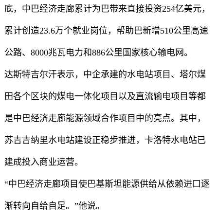
底，中巴经济走廊累计为巴带来直接投资254亿美元，
累计创造23.6万个就业岗位，帮助巴新增510公里高速
公路、8000兆瓦电力和886公里国家核心输电网。
达斯特吉尔汗表示，中企承建的水电站项目、塔尔煤
田各个区块的煤电一体化项目以及直流输电项目等都
是中巴经济走廊能源领域合作项目中的亮点。其中，
苏吉吉纳里水电站建设正稳步推进，卡洛特水电站已
建成投入商业运营。
“中巴经济走廊项目使巴基斯坦能源供给从依赖进口逐
渐转向自给自足。”他说。