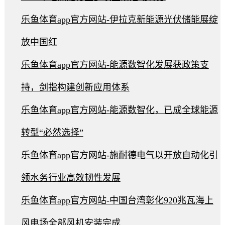
乐鱼体育app官方网站-伊拉克新能源光伏储能展绽
放中国红
乐鱼体育app官方网站-能源数智化发展获政策支
持，剑指构建创新应用体系
乐鱼体育app官方网站-能源数智化，已成全球能源
转型“必然选择”
乐鱼体育app官方网站-施耐德电气以开放自动化引
领水务行业高效韧性发展
乐鱼体育app官方网站-中国台湾彰化920兆瓦海上
风电场全部风机安装完成