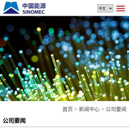
>
>
首页
新闻中心
公司要闻
公司要闻