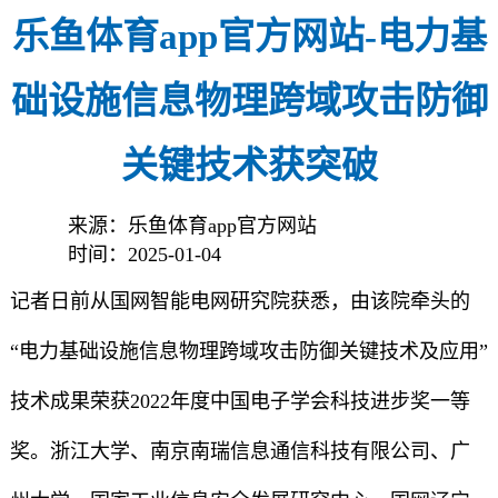
乐鱼体育app官方网站-电力基
础设施信息物理跨域攻击防御
关键技术获突破
来源：乐鱼体育app官方网站
时间：2025-01-04
记者日前从国网智能电网研究院获悉，由该院牵头的
“电力基础设施信息物理跨域攻击防御关键技术及应用”
技术成果荣获2022年度中国电子学会科技进步奖一等
奖。浙江大学、南京南瑞信息通信科技有限公司、广