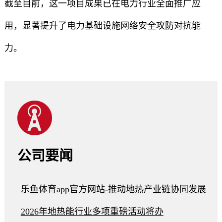
截至目前，这一项目成果已在电力行业全面推广应
用，显著提升了电力基础设施网络安全攻防对抗能
力。
公司要闻
乐鱼体育app官方网站-推动地热产业链协同发展
2026年地热能行业多项重磅活动将办