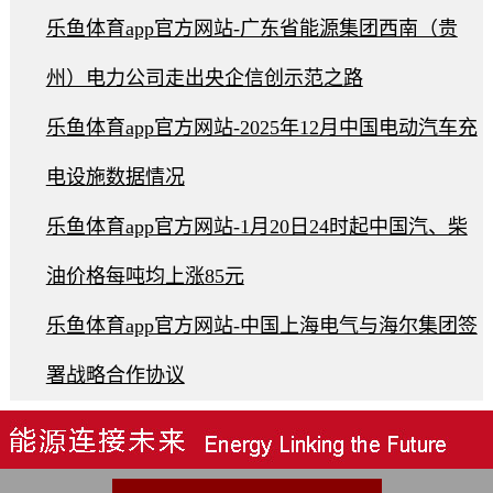
乐鱼体育app官方网站-广东省能源集团西南（贵
州）电力公司走出央企信创示范之路
乐鱼体育app官方网站-2025年12月中国电动汽车充
电设施数据情况
乐鱼体育app官方网站-1月20日24时起中国汽、柴
油价格每吨均上涨85元
乐鱼体育app官方网站-中国上海电气与海尔集团签
署战略合作协议