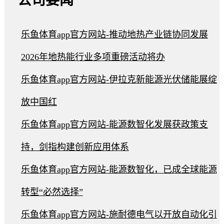
公司要闻
乐鱼体育app官方网站-推动地热产业链协同发展
2026年地热能行业多项重磅活动将办
乐鱼体育app官方网站-伊拉克新能源光伏储能展绽
放中国红
乐鱼体育app官方网站-能源数智化发展获政策支
持，剑指构建创新应用体系
乐鱼体育app官方网站-能源数智化，已成全球能源
转型“必然选择”
乐鱼体育app官方网站-施耐德电气以开放自动化引