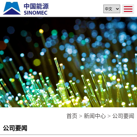
>
>
首页
新闻中心
公司要闻
公司要闻