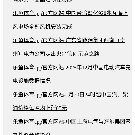
乐鱼体育app官方网站-中国台湾彰化920兆瓦海上
风电场全部风机安装完成
乐鱼体育app官方网站-广东省能源集团西南（贵
州）电力公司走出央企信创示范之路
乐鱼体育app官方网站-2025年12月中国电动汽车充
电设施数据情况
乐鱼体育app官方网站-1月20日24时起中国汽、柴
油价格每吨均上涨85元
乐鱼体育app官方网站-中国上海电气与海尔集团签