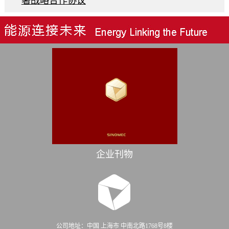
署战略合作协议
企业刊物
公司地址：中国 上海市 中南北路1768号8楼