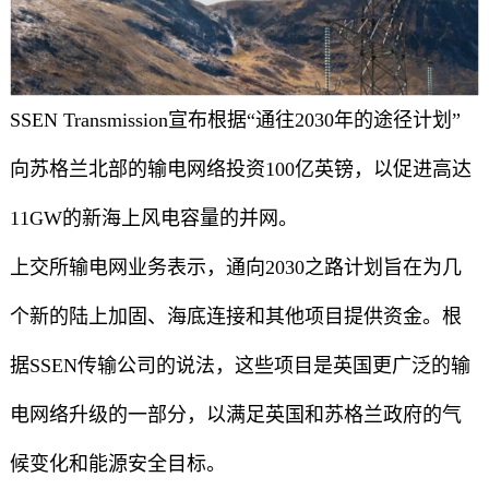
SSEN Transmission宣布根据“通往2030年的途径计划”
向苏格兰北部的输电网络投资100亿英镑，以促进高达
11GW的新海上风电容量的并网。
上交所输电网业务表示，通向2030之路计划旨在为几
个新的陆上加固、海底连接和其他项目提供资金。根
据SSEN传输公司的说法，这些项目是英国更广泛的输
电网络升级的一部分，以满足英国和苏格兰政府的气
候变化和能源安全目标。