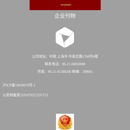
企业刊物
公司地址：中国 上海市 中南北路1768号8楼
联系电话：86-21-60850688
传真：86-21-61388260 邮编：200061
沪ICP备19038978号-1
公安网备案3101070312197153