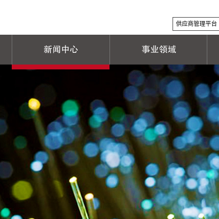
供应商管理平台