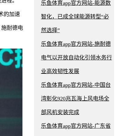
级进程。
乐鱼体育app官方网站-能源数
术的加速
智化，已成全球能源转型“必
，施耐德电
然选择”
乐鱼体育app官方网站-施耐德
电气以开放自动化引领水务行
业高效韧性发展
乐鱼体育app官方网站-中国台
湾彰化920兆瓦海上风电场全
部风机安装完成
乐鱼体育app官方网站-广东省