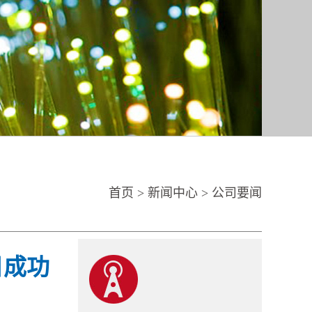
首页
>
新闻中心
>
公司要闻
日成功