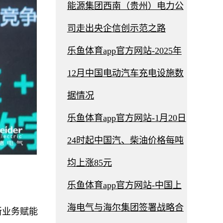
能源集团西南（贵州）电力公
司走出央企信创示范之路
乐鱼体育app官方网站-2025年
12月中国电动汽车充电设施数
据情况
乐鱼体育app官方网站-1月20日
24时起中国汽、柴油价格每吨
均上涨85元
乐鱼体育app官方网站-中国上
海电气与海尔集团签署战略合
新业务赋能