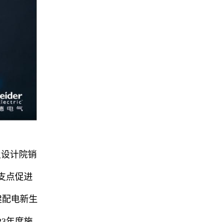
及设计院销
支点促进
建配电新生
3年度施