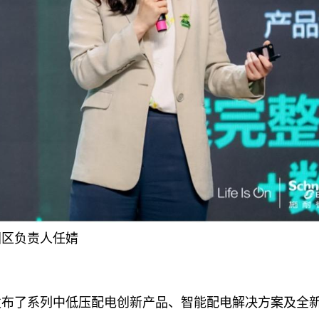
国区负责人任婧
发布了系列中低压配电创新产品、智能配电解决方案及全