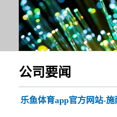
公司要闻
乐鱼体育app官方网站-