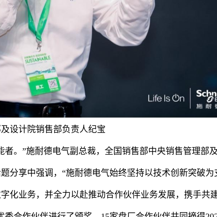
部及设计院销售部负责人纪宝
能者。”施耐德电气副总裁，全国销售部中央销售管理部
题分享中强调，“施耐德电气始终坚持以技术创新突破为
数字化业务，并全力以赴推动合作伙伴业务发展，携手共
秀合作伙伴进行了颁奖，15家盘厂合作伙伴共同摘得202