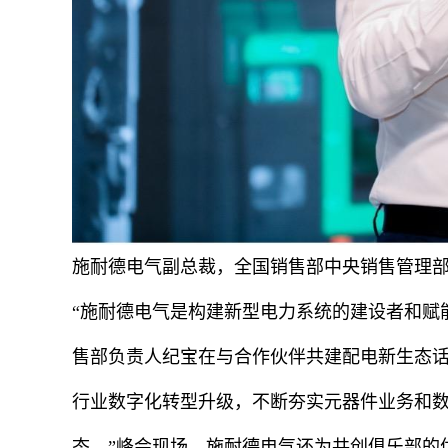
施耐德电气副总裁，全国销售部中央销售管理
“施耐德电气是构建新型电力系统的建设者和赋
售部负责人纪宝在与合作伙伴共建配电新生态话
行业数字化转型升级，不断夯实元器件业务和
态。”峰会现场，施耐德电气还为共创俱乐部的优