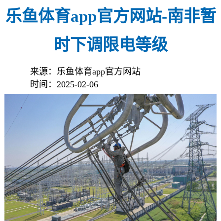
乐鱼体育app官方网站-南非暂
时下调限电等级
来源：乐鱼体育app官方网站
时间：2025-02-06