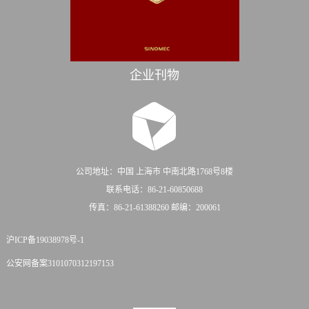
企业刊物
公司地址：中国 上海市 中南北路1768号8楼
联系电话：86-21-60850688
传真：86-21-61388260 邮编：200061
沪ICP备19038978号-1
公安网备案3101070312197153