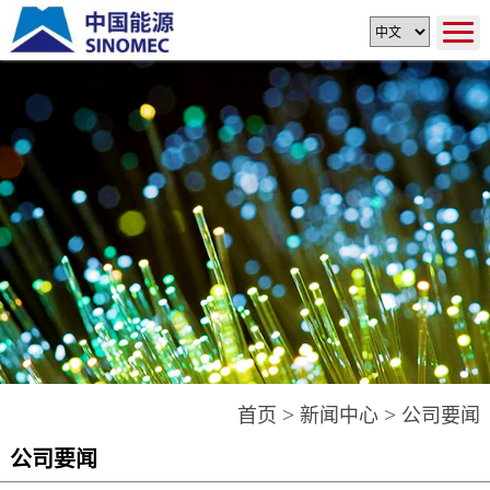
>
>
首页
新闻中心
公司要闻
公司要闻