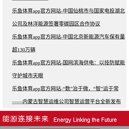
乐鱼体育app官方网站-中国仙桃市与国家电投湖北
公司及林洋能源签署零碳园区合作协议
乐鱼体育app官方网站-中国北京新能源汽车保有量
超130万辆
乐鱼体育app官方网站-国网滨海供电：以技防赋能
守护城市天眼
乐鱼体育app官方网站-“数”治于微，“智”运于常
——内蒙古智慧运维公司智慧运营平台全新发布