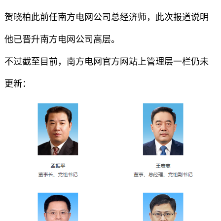
贺晓柏此前任南方电网公司总经济师，此次报道说明
他已晋升南方电网公司高层。
不过截至目前，南方电网官方网站上管理层一栏仍未
更新：