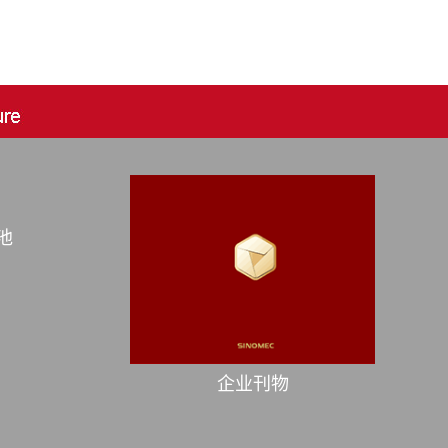
池
企业刊物