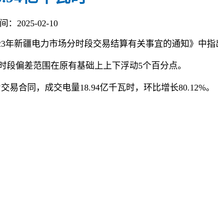
间：2025-02-10
023年新疆电力市场分时段交易结算有关事宜的通知》中指
各时段偏差范围在原有基础上上下浮动5个百分点。
交易合同，成交电量18.94亿千瓦时，环比增长80.12%。