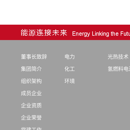
董事长致辞
电力
光热技术
集团简介
化工
氢燃料电
组织架构
环境
成员企业
企业资质
企业荣誉