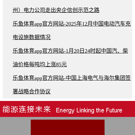
州）电力公司走出央企信创示范之路
乐鱼体育app官方网站-2025年12月中国电动汽车充
电设施数据情况
乐鱼体育app官方网站-1月20日24时起中国汽、柴
油价格每吨均上涨85元
乐鱼体育app官方网站-中国上海电气与海尔集团签
署战略合作协议