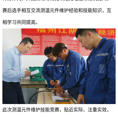
赛后选手相互交流测温元件维护经验和技能知识，互
相学习共同提高。
此次测温元件维护技能竞赛，贴近实际、注重实效，