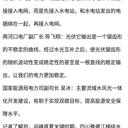
接接入电网，而是先接入水电站，和水电站发出的电
捆绑在一起，再接入电网。
两河口电厂副厂长 陈飞翔：光伏它输出是一个锯齿形
的不稳定的曲线，经过水光互补之后，使光伏锯齿形
的随机波动性变成稳定性的甚至是一根直线的稳定输
出，让我们的电力更加稳定。
国家能源局电力司副司长 吴冰：主要流域水风光一体
化开发建设，有助于实现双碳目标，提高能源安全保
障水平。
记者了解到，迎峰度夏关键时期，四川雅砻江梯级水