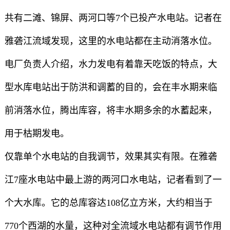
共有二滩、锦屏、两河口等7个已投产水电站。记者在
雅砻江流域发现，这里的水电站都在主动消落水位。
电厂负责人介绍，水力发电有着靠天吃饭的特点，大
型水库电站出于防洪和调蓄的目的，会在丰水期来临
前消落水位，腾出库容，将丰水期多余的水蓄起来，
用于枯期发电。
仅靠单个水电站的自我调节，效果其实有限。在雅砻
江7座水电站中最上游的两河口水电站，记者看到了一
个大水库。它的总库容达108亿立方米，大约相当于
770个西湖的水量，这种对全流域水电站都有调节作用