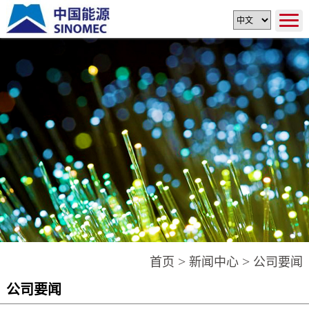
>
>
首页
新闻中心
公司要闻
公司要闻