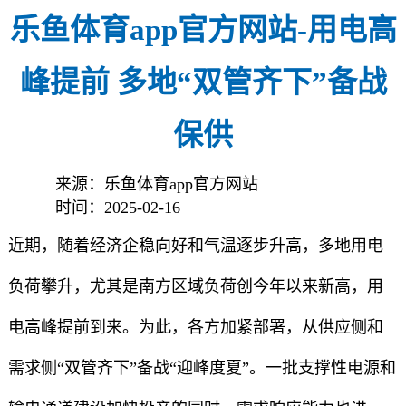
乐鱼体育app官方网站-用电高
峰提前 多地“双管齐下”备战
保供
来源：乐鱼体育app官方网站
时间：2025-02-16
近期，随着经济企稳向好和气温逐步升高，多地用电
负荷攀升，尤其是南方区域负荷创今年以来新高，用
电高峰提前到来。为此，各方加紧部署，从供应侧和
需求侧“双管齐下”备战“迎峰度夏”。一批支撑性电源和