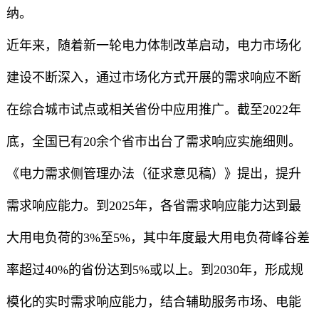
纳。
近年来，随着新一轮电力体制改革启动，电力市场化
建设不断深入，通过市场化方式开展的需求响应不断
在综合城市试点或相关省份中应用推广。截至2022年
底，全国已有20余个省市出台了需求响应实施细则。
《电力需求侧管理办法（征求意见稿）》提出，提升
需求响应能力。到2025年，各省需求响应能力达到最
大用电负荷的3%至5%，其中年度最大用电负荷峰谷差
率超过40%的省份达到5%或以上。到2030年，形成规
模化的实时需求响应能力，结合辅助服务市场、电能