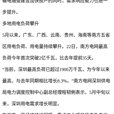
输电通道建设加快投产的同时，需求响应能力也进一
步提升。
多地用电负荷攀升
5月以来，广东、广西、云南、贵州、海南等南方五省
区用电负荷、用电量持续攀升。22日，南方电网最高
负荷今年首次突破2亿千瓦，比去年提前35天。
“当前，深圳最高负荷已超过1900万千瓦，为今年以来
最高，与去年同期相比增长8.3%。”南方电网深圳供电
局电力调度控制中心副总经理程韧俐表示，5月中旬以
来，深圳用电需求增长明显。