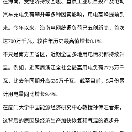
在海南，受经济持续回暖、重点工业项目投产及电动
汽车充电负荷攀升等多种因素影响，用电高峰提前到
来。今年以来，海南电网统调负荷已五创新高，首次
达700万千瓦，较往年历史最高值增长8.1%。
不只是南方五省区，近期全国多地用电情况都持续升
温。例如，近两周浙江全社会最高用电负荷7775万千
瓦，比去年同期升高635万千瓦。截至目前，5月份累
计用电量同比增长9.4%。
在厦门大学中国能源经济研究中心教授孙传旺看来，
这背后的原因是经济生产加快恢复和气温的逐步升