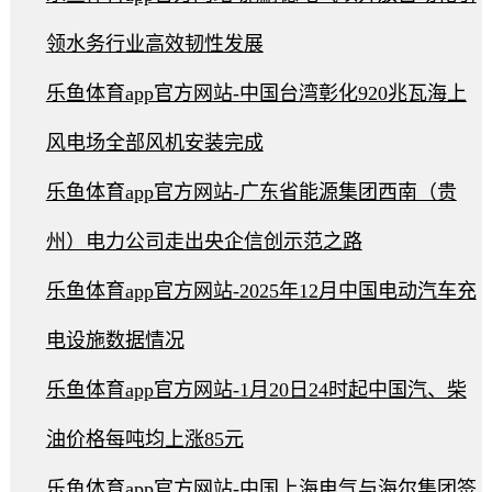
领水务行业高效韧性发展
乐鱼体育app官方网站-中国台湾彰化920兆瓦海上
风电场全部风机安装完成
乐鱼体育app官方网站-广东省能源集团西南（贵
州）电力公司走出央企信创示范之路
乐鱼体育app官方网站-2025年12月中国电动汽车充
电设施数据情况
乐鱼体育app官方网站-1月20日24时起中国汽、柴
油价格每吨均上涨85元
乐鱼体育app官方网站-中国上海电气与海尔集团签