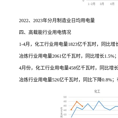
2022、2023年分月制造业日均用电量
四、高载能行业用电情况
1-4月，化工行业用电量1823亿千瓦时，同比增
冶炼行业用电量2061亿千瓦时，同比增长1.5%
4月份，化工行业用电量458亿千瓦时，同比增长4
冶炼行业用电量526亿千瓦时，同比下降0.8%；