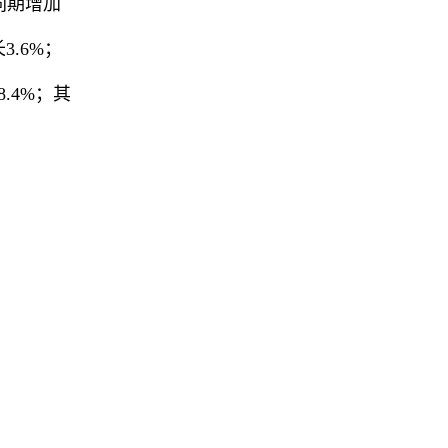
同期增加
3.6%；
.4%；其