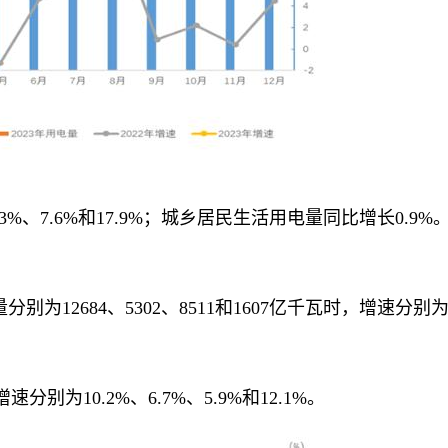
、7.6%和17.9%；城乡居民生活用电量同比增长0.9%
12684、5302、8511和1607亿千瓦时，增速分别为4
为10.2%、6.7%、5.9%和12.1%。