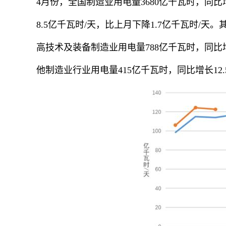
4月份，全国制造业用电量3680亿千瓦时，同比增
8.5亿千瓦时/天，比上月下降1.7亿千瓦时/天
高技术及装备制造业用电量788亿千瓦时，同比增
他制造业行业用电量415亿千瓦时，同比增长12.