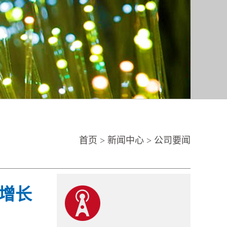
首页
>
新闻中心
>
公司要闻
正增长