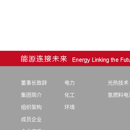
董事长致辞
电力
光热技术
集团简介
化工
氢燃料电
组织架构
环境
成员企业