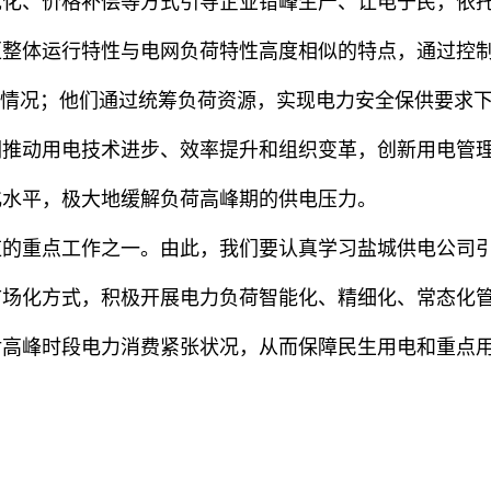
优化、价格补偿等方式引导企业错峰生产、让电于民，依
柜整体运行特性与电网负荷特性高度相似的特点，通过控
的情况；他们通过统筹负荷资源，实现电力安全保供要求
们推动用电技术进步、效率提升和组织变革，创新用电管
化水平，极大地缓解负荷高峰期的供电压力。
应的重点工作之一。由此，我们要认真学习盐城供电公司
市场化方式，积极开展电力负荷智能化、精细化、常态化
对高峰时段电力消费紧张状况，从而保障民生用电和重点