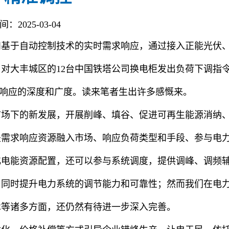
间：2025-03-04
和基于自动控制技术的实时需求响应，通过接入正能光伏
对大丰城区的12台中国铁塔公司换电柜发出负荷下调指
求响应的深度和广度。读来笔者生出许多感慨来。
市场下的新发展，开展削峰、填谷、促进可再生能源消纳
是需求响应资源融入市场、响应负荷类型和手段、参与电
化电能资源配置，还可以参与系统调度，提供调峰、调频
，同时提升电力系统的调节能力和可靠性；然而我们在电
术等诸多方面，还仍然有待进一步深入完善。