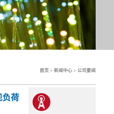
首页
>
新闻中心
>
公司要闻
现负荷