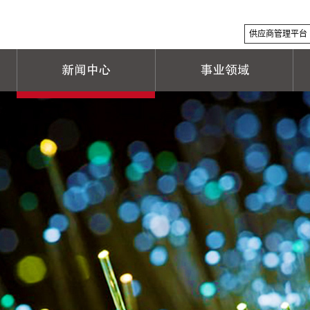
供应商管理平台