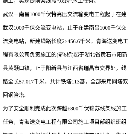
施工，实现提前架线段“双跨”施工任务。
武汉－南昌1000千伏特高压交流输变电工程起于在建
武汉1000千伏交流变电站，止于在建南昌1000千伏交
流变电站，新建线路长度2×456.6千米。青海送变电工
程有限公司负责施工的(鄂6标)起于湖北省黄石市阳新
县黄颡口镇，止于阳新县与江西省瑞昌市交界处，线
路全长57.017千米，共计铁塔113基，全部采用同塔双
回钢管塔。
为了安全顺利完成此次跨越±800千伏锦苏线架线施工
任务，青海送变电工程有限公司施工项目部组织班组