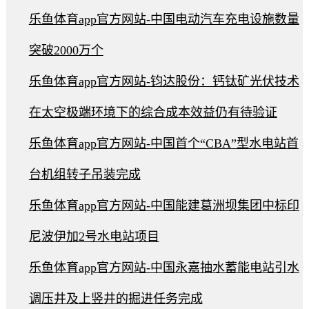
乐鱼体育app官方网站-中国电动汽车充电设施数量
突破2000万个
乐鱼体育app官方网站-钧达股份：钙钛矿光伏技术
在太空极端环境下的综合成本效益仍有待验证
乐鱼体育app官方网站-中国首个“CBA”型水电站首
台机组转子吊装完成
乐鱼体育app官方网站-中国能建葛洲坝集团中标印
尼波伊加2号水电站项目
乐鱼体育app官方网站-中国永嘉抽水蓄能电站引水
调压井及上竖井的掘进任务完成