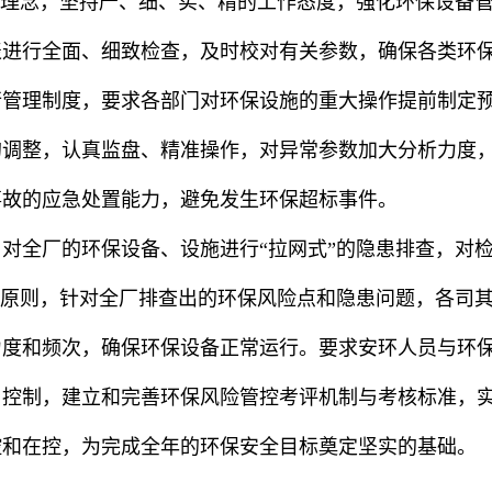
的理念，坚持严、细、实、精的工作态度，强化环保设备
表进行全面、细致检查，及时校对有关参数，确保各类环
行管理制度，要求各部门对环保设施的重大操作提前制定
的调整，认真监盘、精准操作，对异常参数加大分析力度
事故的应急处置能力，避免发生环保超标事件。
对全厂的环保设备、设施进行“拉网式”的隐患排查，对
的原则，针对全厂排查出的环保风险点和隐患问题，各司
力度和频次，确保环保设备正常运行。要求安环人员与环
与控制，建立和完善环保风险管控考评机制与考核标准，
控和在控，为完成全年的环保安全目标奠定坚实的基础。