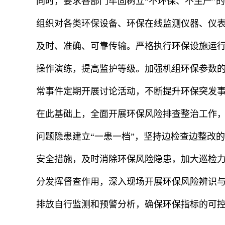
同时，要求各部门牢固树立“不环保、不生产”
组织对各类环保设备、环保在线监测仪器、仪
及时、准确、可靠传输。严格执行环保设施运
操作演练，提高监护等级。加强机组环保参数
常事件定期开展讨论活动，不断提升环保突发
在此基础上，全面开展环保风险排查整治工作，
问题隐患建立“一患一档”，坚持边检查边整改
安全措施，及时消除环保风险隐患，加大巡检
分发挥督查作用，深入现场开展环保风险辨识
排放自行监测和预警分析，确保环保指标的可