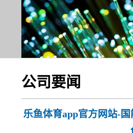
公司要闻
乐鱼体育app官方网站-