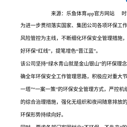
来源：乐鱼体育app官方网站
时
为进一步贯彻落实国家、集团公司各项环保工
风险管控为主线，不断细化环保安全管理措施
好环保“红线”，提笔增色“晋江蓝”。
该公司坚持“绿水青山就是金山银山”的环保理
确全年环保安全工作管理思路，积极应对重大节
一塔”“一案一策”的环保安全管理方式，严控
的综合治理措施，强化无组织和夜间随意排放的
环保形势持续向好。