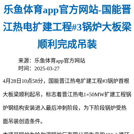
乐鱼体育app官方网站-国能晋
江热电扩建工程#3锅炉大板梁
顺利完成吊装
来源：乐鱼体育app官方网站
时间：2025-03-27
4月28日10点58分，国能晋江热电扩建工程#3锅炉首根
大板梁顺利起吊，标志着晋江热电1×50MW扩建工程锅
炉钢结构安装进入最后冲刺阶段，为下阶段锅炉受热
面吊装创造条件。