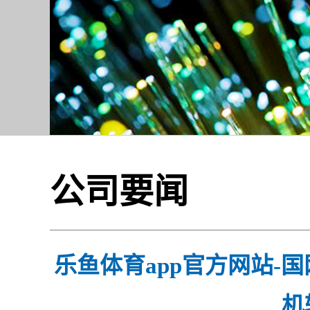
公司要闻
乐鱼体育app官方网站-
机