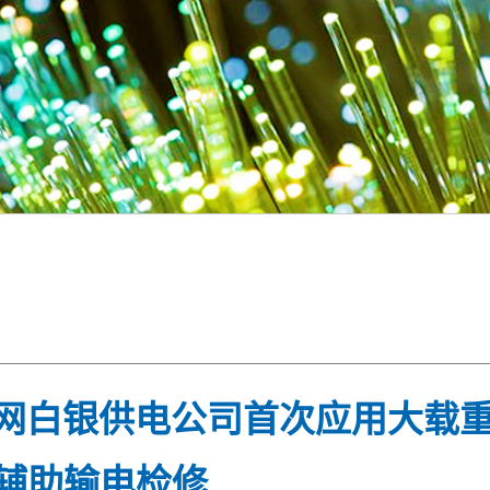
国网白银供电公司首次应用大载
辅助输电检修