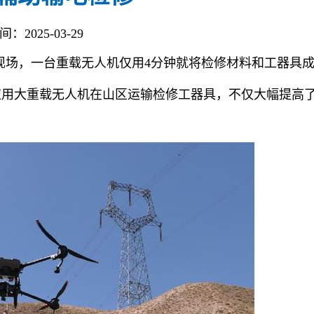
间：2025-03-29
作业现场，一台重载无人机仅用4分钟就将检修材料和工器具
应用大重载无人机在山区运输检修工器具，不仅大幅提高