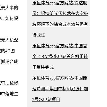
乐鱼体育app官方网站-钧达股
耗去大半的
份：钙钛矿光伏技术在太空极
险。如何提
端环境下的综合成本效益仍有
待验证
索无人机深
乐鱼体育app官方网站-中国首
的4G图
个“CBA”型水电站首台机组转
可搬运合成
子吊装完成
乐鱼体育app官方网站-中国能
化辅助检修
建葛洲坝集团中标印尼波伊加
作中落地生
2号水电站项目