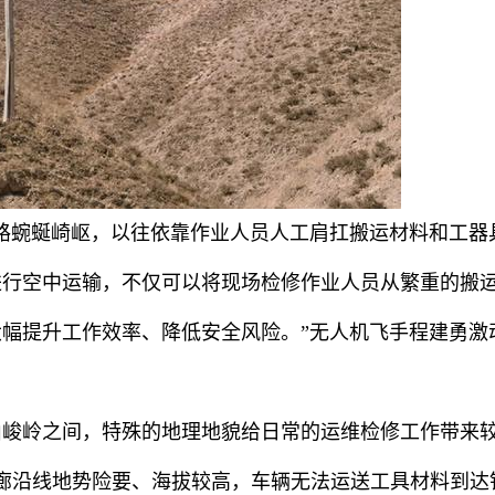
路蜿蜒崎岖，以往依靠作业人员人工肩扛搬运材料和工器
进行空中运输，不仅可以将现场检修作业人员从繁重的搬
幅提升工作效率、降低安全风险。”无人机飞手程建勇激
山峻岭之间，特殊的地理地貌给日常的运维检修工作带来
路走廊沿线地势险要、海拔较高，车辆无法运送工具材料到达