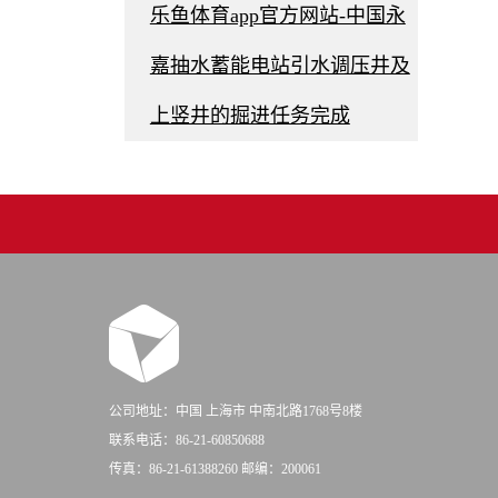
乐鱼体育app官方网站-中国永
嘉抽水蓄能电站引水调压井及
上竖井的掘进任务完成
公司地址：中国 上海市 中南北路1768号8楼
联系电话：86-21-60850688
传真：86-21-61388260 邮编：200061