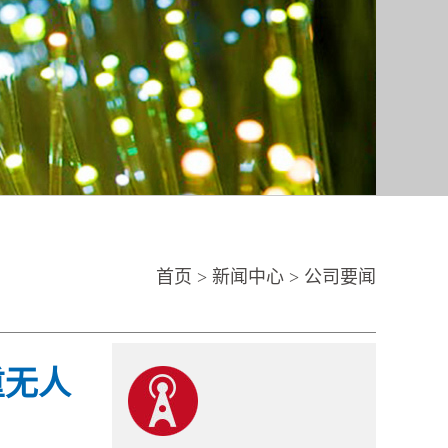
首页
>
新闻中心
>
公司要闻
重无人