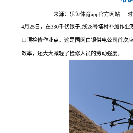
来源：乐鱼体育app官方网站
时
4月25日，在330千伏银子I线28号塔材补加
山顶检修作业点。这是国网白银供电公司首次
效率，还大大减轻了检修人员的劳动强度。