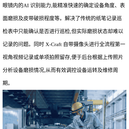
眼镜内的AI 识别能力,能精准快速的确定设备角度、表
面磨损及皮带破损程度等。解决了传统的纸笔记录巡
检表中只能确认是否进行巡检,但实际磨损状态却难以
记录的问题。同时 X-Craft 自带摄像头进行全流程第一
视角视频记录或单项拍照留存,便于后台根据上传照片
分析设备磨损情况,从而有效调控设备运转及维修周
期。