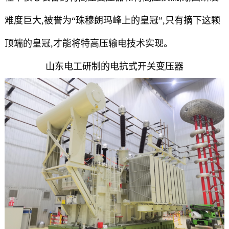
难度巨大,被誉为“珠穆朗玛峰上的皇冠”,只有摘下这颗
顶端的皇冠,才能将特高压输电技术实现。
山东电工研制的电抗式开关变压器