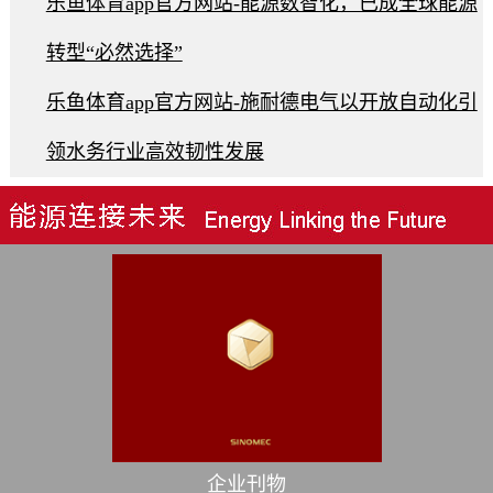
乐鱼体育app官方网站-能源数智化，已成全球能源
转型“必然选择”
乐鱼体育app官方网站-施耐德电气以开放自动化引
领水务行业高效韧性发展
企业刊物