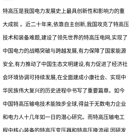
特高压是我国电力发展史上最具创新性和影响力的重
大成就 。近二十年来,依靠自主创新,我国攻克了特高压
技术和装备难题,建设了领先世界的特高压电网,实现了
中国电力的战略突破与跨越发展,有力保障了国家能源
安全,有力推动了中国生态文明建设,有力促进了经济社
会环境协调可持续发展,在全面建成小康社会、实现中
华民族伟大复兴的历史进程中书写了重要篇章。如今
中国特高压输电技术能独步全球,得益于无数电力企业
和电力人十几年如一日的潜心研究。而特高压输电工
程中核心装备的特高压变压器和特高压换流阀,因研发