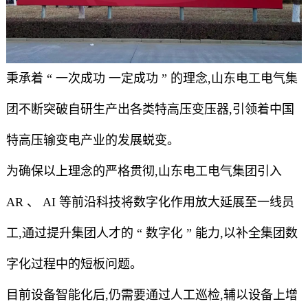
秉承着 “ 一次成功 一定成功 ” 的理念,山东电工电气集
团不断突破自研生产出各类特高压变压器,引领着中国
特高压输变电产业的发展蜕变。
为确保以上理念的严格贯彻,山东电工电气集团引入
AR 、 AI 等前沿科技将数字化作用放大延展至一线员
工,通过提升集团人才的 “ 数字化 ” 能力,以补全集团数
字化过程中的短板问题。
目前设备智能化后,仍需要通过人工巡检,辅以设备上增