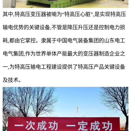
其中,特高压变压器被喻为“特高压心脏”,是实现特高压
输电优势的关键设备,不管是降压升压还是控制电力损
耗,都由它掌控。隶属于中国电气装备集团的山东电工
电气集团,作为世界单体产能最大的变压器制造企业之
一,为特高压输电工程建设提供了特高压产品关键设备
及技术。