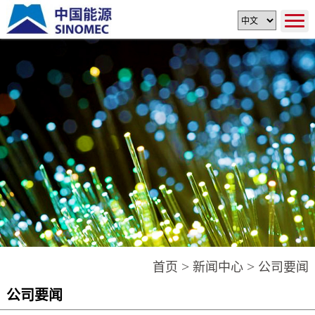
>
>
首页
新闻中心
公司要闻
公司要闻