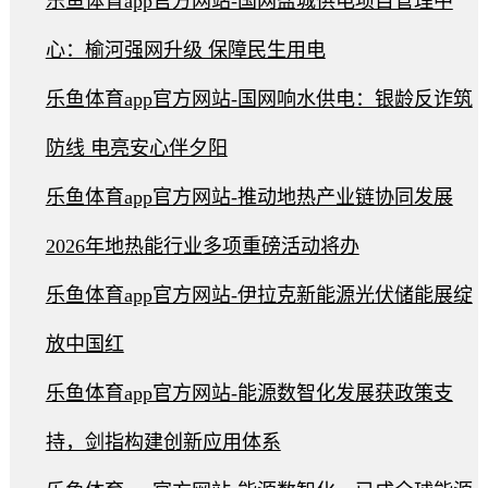
乐鱼体育app官方网站-国网盐城供电项目管理中
心：榆河强网升级 保障民生用电
乐鱼体育app官方网站-国网响水供电：银龄反诈筑
防线 电亮安心伴夕阳
乐鱼体育app官方网站-推动地热产业链协同发展
2026年地热能行业多项重磅活动将办
乐鱼体育app官方网站-伊拉克新能源光伏储能展绽
放中国红
乐鱼体育app官方网站-能源数智化发展获政策支
持，剑指构建创新应用体系