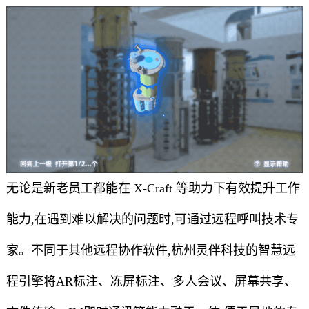
无论是新老员工都能在 X-Craft 等助力下有效提升工作
能力,在遇到难以解决的问题时,可通过远程呼叫技术专
家。不同于其他远程协作软件,杭州灵伴科技的智慧远
程引擎将AR标注、冻屏标注、多人会议、屏幕共享、