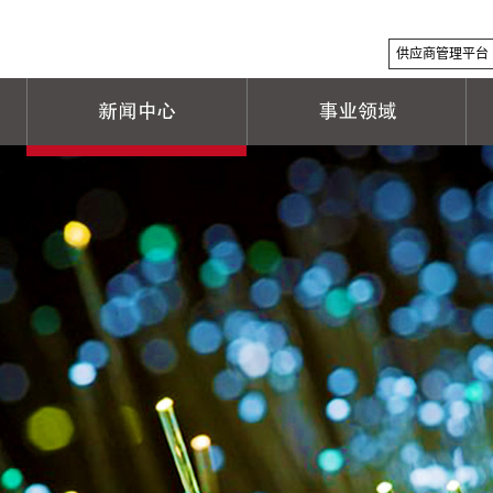
供应商管理平台