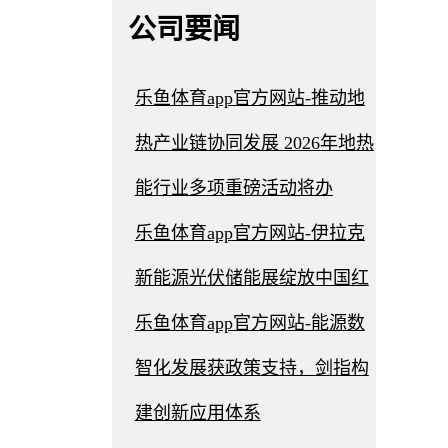
公司要闻
乐鱼体育app官方网站-推动地
热产业链协同发展 2026年地热
能行业多项重磅活动将办
乐鱼体育app官方网站-伊拉克
新能源光伏储能展绽放中国红
乐鱼体育app官方网站-能源数
智化发展获政策支持，剑指构
建创新应用体系