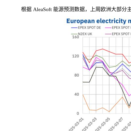
根据 AleaSoft 能源预测数据，上周欧洲大