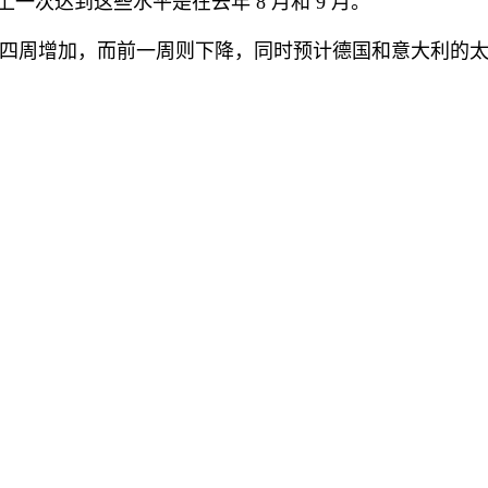
时。上一次达到这些水平是在去年 8 月和 9 月。
三月第四周增加，而前一周则下降，同时预计德国和意大利的