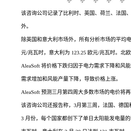
该咨询公司记录了比利时、英国、荷兰、法国
外。
除英国和意大利市场外，所有分析市场的平均电价均低于 
元/兆瓦时，意大利为 123.25 欧元/兆瓦时。北
AleaSoft 将价格下跌归因于电力需求下降
需求增加和风能产量下降，导致价格上涨。
AleaSoft 预测三月第四周大多数市场的电价将
该咨询公司还报告称，3月第三周，法国、德国
3 月份，每个国家都创下了单日太阳能发电量的新纪录