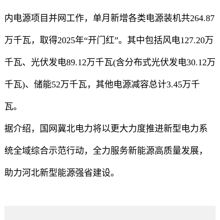
内电源项目并网工作，单月新增各类电源装机共264.87
万千瓦，取得2025年“开门红”。其中包括风电127.20万
千瓦、光伏发电89.12万千瓦(含分布式光伏发电30.12万
千瓦)、储能52万千瓦，其他电源减容总计3.45万千
瓦。
据介绍，国网冀北电力将以更大力度推进新型电力系
统全域综合示范行动，全力服务新能源高质量发展，
助力河北新型能源强省建设。