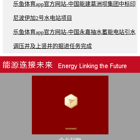
乐鱼体育app官方网站-中国能建葛洲坝集团中标印
尼波伊加2号水电站项目
乐鱼体育app官方网站-中国永嘉抽水蓄能电站引水
调压井及上竖井的掘进任务完成