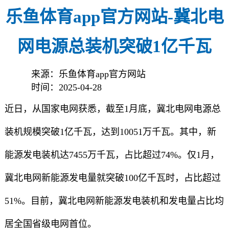
乐鱼体育app官方网站-冀北电
网电源总装机突破1亿千瓦
来源：乐鱼体育app官方网站
时间：2025-04-28
近日，从国家电网获悉，截至1月底，冀北电网电源总
装机规模突破1亿千瓦，达到10051万千瓦。其中，新
能源发电装机达7455万千瓦，占比超过74%。仅1月，
冀北电网新能源发电量就突破100亿千瓦时，占比超过
51%。目前，冀北电网新能源发电装机和发电量占比均
居全国省级电网首位。