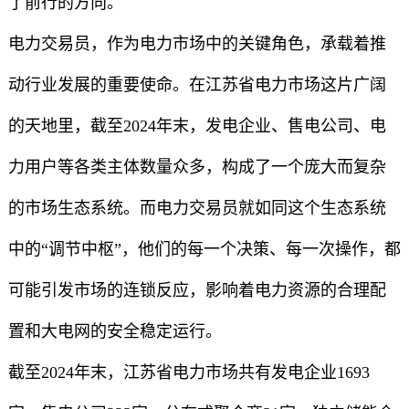
了前行的方向。
电力交易员，作为电力市场中的关键角色，承载着推
动行业发展的重要使命。在江苏省电力市场这片广阔
的天地里，截至2024年末，发电企业、售电公司、电
力用户等各类主体数量众多，构成了一个庞大而复杂
的市场生态系统。而电力交易员就如同这个生态系统
中的“调节中枢”，他们的每一个决策、每一次操作，都
可能引发市场的连锁反应，影响着电力资源的合理配
置和大电网的安全稳定运行。
截至2024年末，江苏省电力市场共有发电企业1693