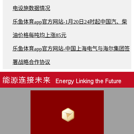
电设施数据情况
乐鱼体育app官方网站-1月20日24时起中国汽、柴
油价格每吨均上涨85元
乐鱼体育app官方网站-中国上海电气与海尔集团签
署战略合作协议