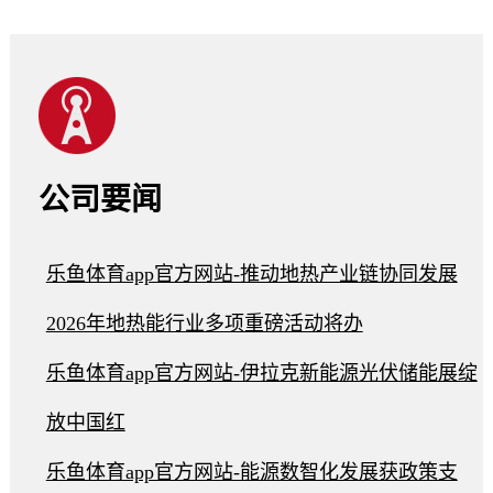
公司要闻
乐鱼体育app官方网站-推动地热产业链协同发展
2026年地热能行业多项重磅活动将办
乐鱼体育app官方网站-伊拉克新能源光伏储能展绽
放中国红
乐鱼体育app官方网站-能源数智化发展获政策支