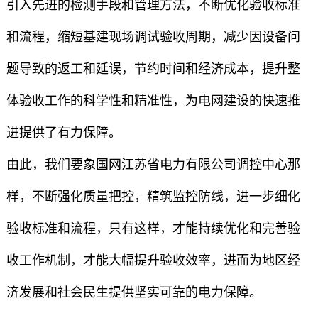
引入先进的检测手段和管理方法，不断优化验收标准
和流程，缩短基建现场调试验收周期，减少因设备问
题导致的返工和延误，节约时间和经济成本，提升整
体验收工作的科学性和精准性，为电网建设的快速推
进提供了有力保障。
由此，我们要象国网江苏省电力有限公司调控中心那
样，不断强化质量把控，精筑监控防线，进一步细化
验收标准和流程，只有这样，才能持续优化和完善验
收工作机制，才能大幅提升验收效率，进而为地区经
济发展和社会民生提供坚实可靠的电力保障。