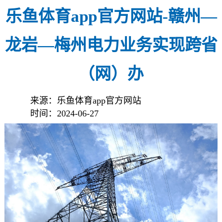
乐鱼体育app官方网站-赣州—
龙岩—梅州电力业务实现跨省
（网）办
来源：乐鱼体育app官方网站
时间：2024-06-27