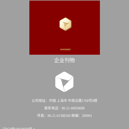
企业刊物
公司地址：中国 上海市 中南北路1768号8楼
联系电话：86-21-60850688
传真：86-21-61388260 邮编：200061