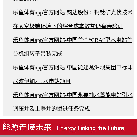
乐鱼体育app官方网站-钧达股份：钙钛矿光伏技术
在太空极端环境下的综合成本效益仍有待验证
乐鱼体育app官方网站-中国首个“CBA”型水电站首
台机组转子吊装完成
乐鱼体育app官方网站-中国能建葛洲坝集团中标印
尼波伊加2号水电站项目
乐鱼体育app官方网站-中国永嘉抽水蓄能电站引水
调压井及上竖井的掘进任务完成