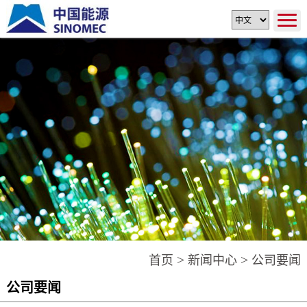
>
>
首页
新闻中心
公司要闻
公司要闻