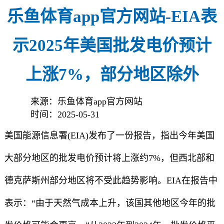
乐鱼体育app官方网站-EIA表
示2025年美国批发电价预计
上涨7%，部分地区除外
来源：乐鱼体育app官方网站
时间：2025-05-31
美国能源信息署(EIA)发布了一份报告，指出今年美国
大部分地区的批发电价预计将上涨约7%，但西北部和
德克萨斯州部分地区将不受此趋势影响。EIA在报告中
表示：“由于天然气成本上升，该国其他地区今年的批