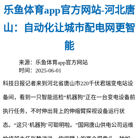
乐鱼体育app官方网站-河北唐
山：自动化让城市配电网更智
能
来源：乐鱼体育app官方网站
时间：2025-06-01
科技日报记者来到河北省唐山市220千伏君瑞变电站设
备间，看到一只智能巡检“机器狗”正在一台变电设备前
执行任务，不时伸出背上的伸缩臂探视设备运行状
态。“这只‘机器狗’可聪明啦。”国网唐山供电公司运维