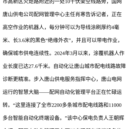
市高新区火炬路附近的一处10千伏架空线路旁，国网
唐山供电公司配网管理中心主任肖寒告诉记者，正在
高空作业的机器人，每分钟可以为导线涂刷厚约4毫
米、长3.6米的黑色“绝缘外衣”，并且可以带电作业，
确保城市供电连续性。2024年3月以来，涂覆机器人作
业长度已达27.6千米。自动化让唐山城市配电线路故障
诊断更精准。步入唐山供电服务指挥中心，唐山电网
运行的智慧大脑——配网自动化管理平台正在忙碌运
转。“这里连接了全市2200多条城市配电线路和11000
多台智能自动化终端设备。”该中心保电负责人王朝辉