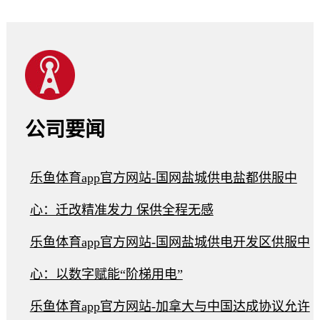
公司要闻
乐鱼体育app官方网站-国网盐城供电盐都供服中
心：迁改精准发力 保供全程无感
乐鱼体育app官方网站-国网盐城供电开发区供服中
心：以数字赋能“阶梯用电”
乐鱼体育app官方网站-加拿大与中国达成协议允许