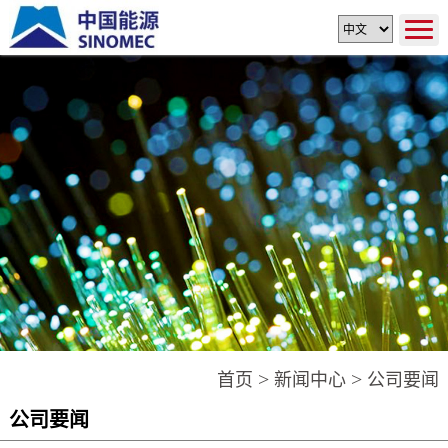
>
>
首页
新闻中心
公司要闻
公司要闻