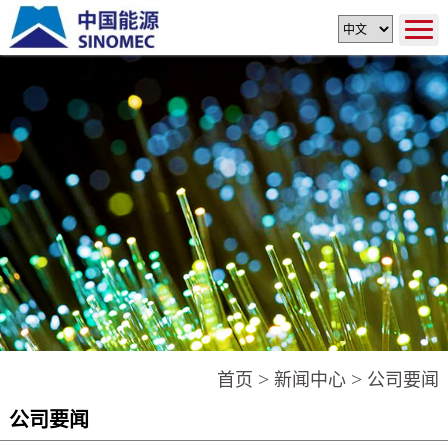
>
>
首页
新闻中心
公司要闻
公司要闻