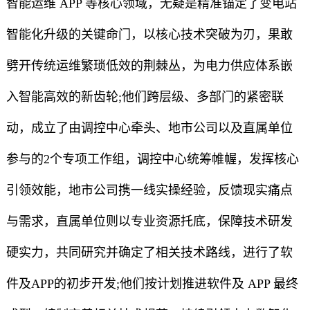
智能运维 APP 等核心领域，无疑是精准锚定了变电站
智能化升级的关键命门，以核心技术突破为刃，果敢
劈开传统运维繁琐低效的荆棘丛，为电力供应体系嵌
入智能高效的新齿轮;他们跨层级、多部门的紧密联
动，成立了由调控中心牵头、地市公司以及直属单位
参与的2个专项工作组，调控中心统筹帷幄，发挥核心
引领效能，地市公司携一线实操经验，反馈现实痛点
与需求，直属单位则以专业资源托底，保障技术研发
硬实力，共同研究并确定了相关技术路线，进行了软
件及APP的初步开发;他们按计划推进软件及 APP 最终