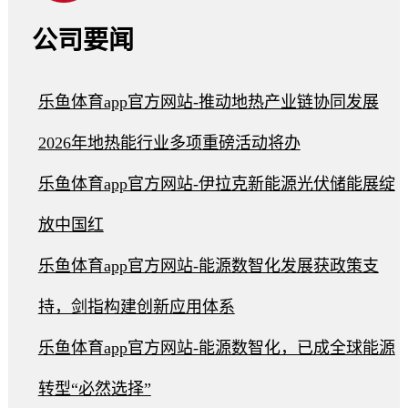
公司要闻
乐鱼体育app官方网站-推动地热产业链协同发展
2026年地热能行业多项重磅活动将办
乐鱼体育app官方网站-伊拉克新能源光伏储能展绽
放中国红
乐鱼体育app官方网站-能源数智化发展获政策支
持，剑指构建创新应用体系
乐鱼体育app官方网站-能源数智化，已成全球能源
转型“必然选择”