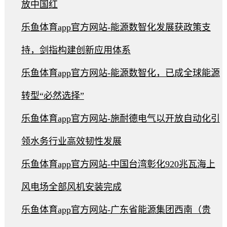
放中国红
乐鱼体育app官方网站-能源数智化发展获政策支
持，剑指构建创新应用体系
乐鱼体育app官方网站-能源数智化，已成全球能源
转型“必然选择”
乐鱼体育app官方网站-施耐德电气以开放自动化引
领水务行业高效韧性发展
乐鱼体育app官方网站-中国台湾彰化920兆瓦海上
风电场全部风机安装完成
乐鱼体育app官方网站-广东省能源集团西南（贵