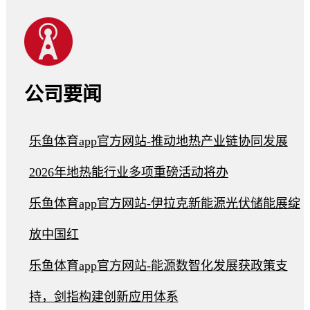
公司要闻
乐鱼体育app官方网站-推动地热产业链协同发展
2026年地热能行业多项重磅活动将办
乐鱼体育app官方网站-伊拉克新能源光伏储能展绽
放中国红
乐鱼体育app官方网站-能源数智化发展获政策支
持，剑指构建创新应用体系