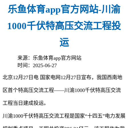
乐鱼体育app官方网站-川渝
1000千伏特高压交流工程投
运
来源：乐鱼体育app官方网站
时间：2025-06-27
北京12月27日电 国家电网12月27日宣布，我国西南地
区首个特高压交流工程——川渝1000千伏特高压交流
工程当日建成投运。
川渝1000千伏特高压交流工程是国家“十四五”电力发展