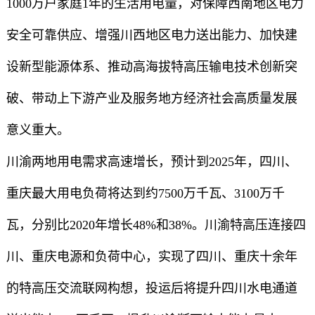
1000万户家庭1年的生活用电量，对保障西南地区电力
安全可靠供应、增强川西地区电力送出能力、加快建
设新型能源体系、推动高海拔特高压输电技术创新突
破、带动上下游产业及服务地方经济社会高质量发展
意义重大。
川渝两地用电需求高速增长，预计到2025年，四川、
重庆最大用电负荷将达到约7500万千瓦、3100万千
瓦，分别比2020年增长48%和38%。川渝特高压连接四
川、重庆电源和负荷中心，实现了四川、重庆十余年
的特高压交流联网构想，投运后将提升四川水电通道