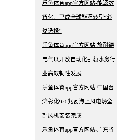
乐鱼体育app官方网站-能源数
智化，已成全球能源转型“必
然选择”
乐鱼体育app官方网站-施耐德
电气以开放自动化引领水务行
业高效韧性发展
乐鱼体育app官方网站-中国台
湾彰化920兆瓦海上风电场全
部风机安装完成
乐鱼体育app官方网站-广东省