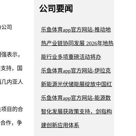
公司要闻
力公司
乐鱼体育app官方网站-推动地
热产业链协同发展 2026年地热
明强表示，
能行业多项重磅活动将办
和支持，国
乐鱼体育app官方网站-伊拉克
福几内亚人
新能源光伏储能展绽放中国红
乐鱼体育app官方网站-能源数
关项目的合
智化发展获政策支持，剑指构
入合作，争
建创新应用体系