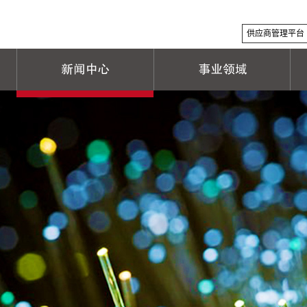
供应商管理平台