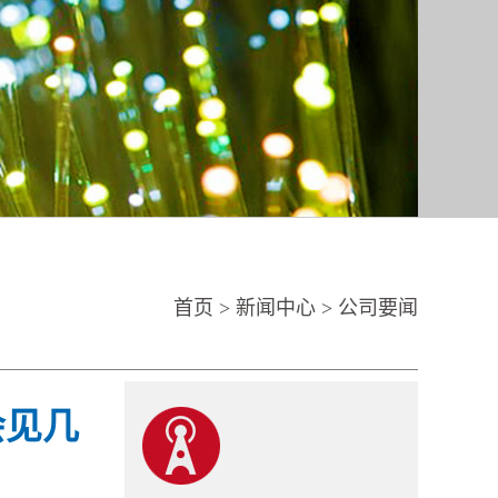
首页
>
新闻中心
>
公司要闻
会见几