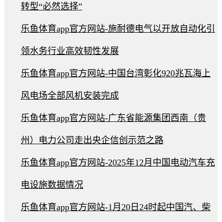
转型“必然选择”
乐鱼体育app官方网站-施耐德电气以开放自动化引
领水务行业高效韧性发展
乐鱼体育app官方网站-中国台湾彰化920兆瓦海上
风电场全部风机安装完成
乐鱼体育app官方网站-广东省能源集团西南（贵
州）电力公司走出央企信创示范之路
乐鱼体育app官方网站-2025年12月中国电动汽车充
电设施数据情况
乐鱼体育app官方网站-1月20日24时起中国汽、柴