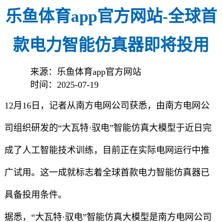
乐鱼体育app官方网站-全球首
款电力智能仿真器即将投用
来源：乐鱼体育app官方网站
时间：2025-07-19
12月16日，记者从南方电网公司获悉，由南方电网公
司组织研发的“大瓦特·驭电”智能仿真大模型于近日完
成了人工智能技术训练，目前正在实际电网运行中推
广试用。这一成就标志着全球首款电力智能仿真器已
具备投用条件。
据悉，“大瓦特·驭电”智能仿真大模型是南方电网公司