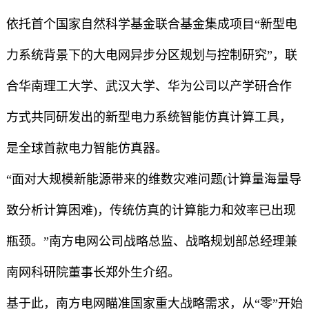
依托首个国家自然科学基金联合基金集成项目“新型电
力系统背景下的大电网异步分区规划与控制研究”，联
合华南理工大学、武汉大学、华为公司以产学研合作
方式共同研发出的新型电力系统智能仿真计算工具，
是全球首款电力智能仿真器。
“面对大规模新能源带来的维数灾难问题(计算量海量导
致分析计算困难)，传统仿真的计算能力和效率已出现
瓶颈。”南方电网公司战略总监、战略规划部总经理兼
南网科研院董事长郑外生介绍。
基于此，南方电网瞄准国家重大战略需求，从“零”开始