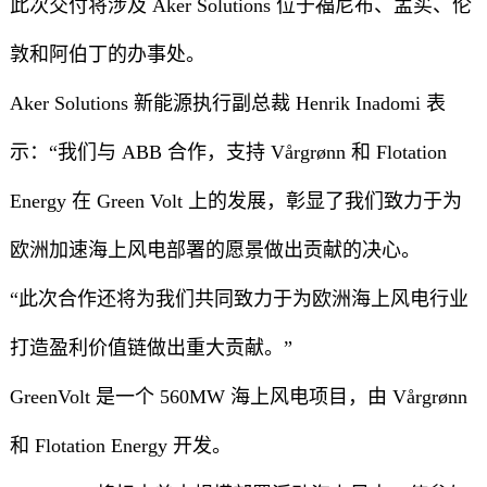
此次交付将涉及 Aker Solutions 位于福尼布、孟买、伦
敦和阿伯丁的办事处。
Aker Solutions 新能源执行副总裁 Henrik Inadomi 表
示：“我们与 ABB 合作，支持 Vårgrønn 和 Flotation
Energy 在 Green Volt 上的发展，彰显了我们致力于为
欧洲加速海上风电部署的愿景做出贡献的决心。
“此次合作还将为我们共同致力于为欧洲海上风电行业
打造盈利价值链做出重大贡献。”
GreenVolt 是一个 560MW 海上风电项目，由 Vårgrønn
和 Flotation Energy 开发。