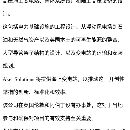
高压海上变电站、整体系统设计和陆上高压设备的设
计。
这包括电力基础设施的工程设计、从浮动风电场到石
油和天然气资产以及英国本土的可再生能源的整合、
大型导管架子结构的设计、以及变电站的运输和安装
规划。
Aker Solutions 将提供海上变电站，以推动这一开创性
举措的创新、标准化和效率。
该公司在英国伦敦和阿伯丁设有办事处，这对于当地
参与和确保对项目的有效支持至关重要。