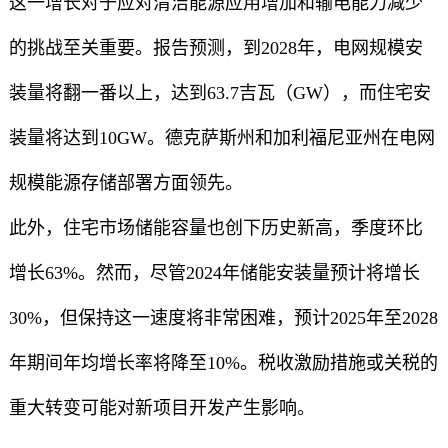
这一增长对于应对清洁能源应用增加和输电能力减少
的挑战至关重要。报告预测，到2028年，电网规模安
装量将翻一番以上，达到63.7吉瓦（GW），而住宅安
装量将达到10GW。德克萨斯州和加利福尼亚州在电网
规模能源存储部署方面领先。
此外，住宅市场储能容量也创下历史新高，季度环比
增长63%。然而，尽管2024年储能安装量预计将增长
30%，但保持这一速度将非常困难，预计2025年至2028
年期间年均增长率将降至10%。税收激励措施或关税的
重大转变可能对新项目开发产生影响。