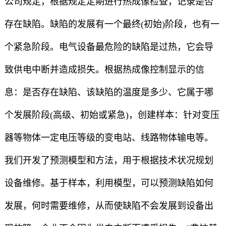
公司规定，根据规定定期进行热成像检查，记录是否
存在缺陷。缺陷的发展有一个最终(初始)阶段，也有一
个紧急阶段。电气设备最危险的缺陷是过热，它会导
致供电中断并造成损失。根据热成像控制显示的信
息：是否存在缺陷、该缺陷的温度是多少、它属于哪
个发展阶段(高级、初始或紧急)，创建样本：针对变压
器等物体一定电压等级的变电站、线路物体输电等。
我们开发了预测模型和方法，用于根据技术状况规划
设备维修。基于样本，利用模型，可以预测缺陷如何
发展，何时需要维修，从而使缺陷不会发展到设备出