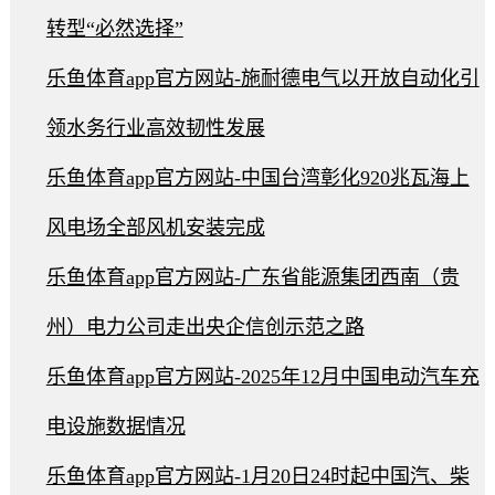
转型“必然选择”
乐鱼体育app官方网站-施耐德电气以开放自动化引
领水务行业高效韧性发展
乐鱼体育app官方网站-中国台湾彰化920兆瓦海上
风电场全部风机安装完成
乐鱼体育app官方网站-广东省能源集团西南（贵
州）电力公司走出央企信创示范之路
乐鱼体育app官方网站-2025年12月中国电动汽车充
电设施数据情况
乐鱼体育app官方网站-1月20日24时起中国汽、柴