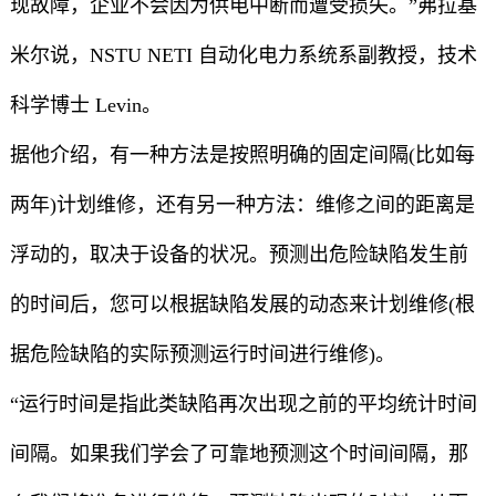
现故障，企业不会因为供电中断而遭受损失。”弗拉基
米尔说，NSTU NETI 自动化电力系统系副教授，技术
科学博士 Levin。
据他介绍，有一种方法是按照明确的固定间隔(比如每
两年)计划维修，还有另一种方法：维修之间的距离是
浮动的，取决于设备的状况。预测出危险缺陷发生前
的时间后，您可以根据缺陷发展的动态来计划维修(根
据危险缺陷的实际预测运行时间进行维修)。
“运行时间是指此类缺陷再次出现之前的平均统计时间
间隔。如果我们学会了可靠地预测这个时间间隔，那