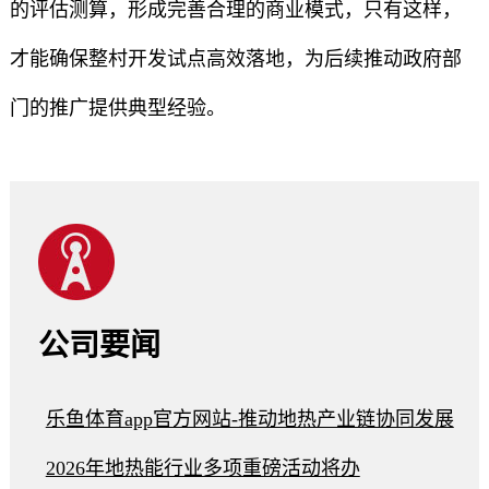
的评估测算，形成完善合理的商业模式，只有这样，
才能确保整村开发试点高效落地，为后续推动政府部
门的推广提供典型经验。
公司要闻
乐鱼体育app官方网站-推动地热产业链协同发展
2026年地热能行业多项重磅活动将办