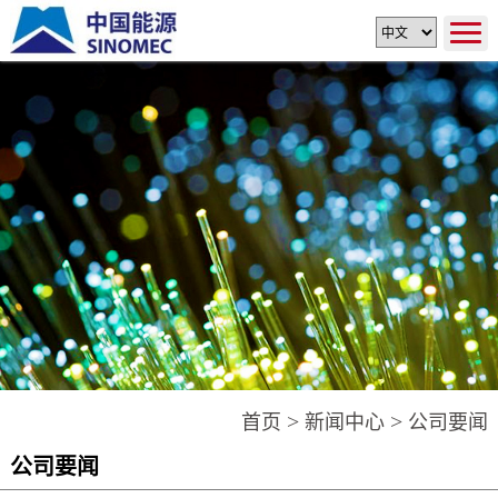
>
>
首页
新闻中心
公司要闻
公司要闻