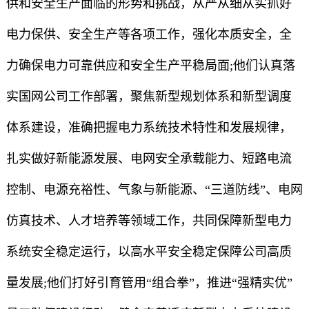
供和安全生产面临的形势和挑战，从严从细从实抓好
电力保供、安全生产等各项工作，强化本质安全，全
力确保电力可靠供应和安全生产平稳局面;他们认真落
实国网公司工作部署，聚焦新型规划体系和新型调度
体系建设，准确把握电力系统技术特性和发展规律，
扎实做好新能源发展、电网安全承载能力、短路电流
控制、电源充裕性、气象与新能源、“三道防线”、电网
仿真技术、人才培养等领域工作，共同保障新型电力
系统安全稳定运行，以高水平安全稳定保障公司高质
量发展;他们打好引育管用“组合拳”，推进“强精实优”