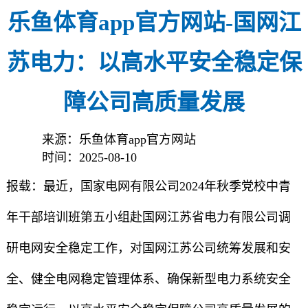
乐鱼体育app官方网站-国网江
苏电力：以高水平安全稳定保
障公司高质量发展
来源：乐鱼体育app官方网站
时间：2025-08-10
报载：最近，国家电网有限公司2024年秋季党校中青
年干部培训班第五小组赴国网江苏省电力有限公司调
研电网安全稳定工作，对国网江苏公司统筹发展和安
全、健全电网稳定管理体系、确保新型电力系统安全