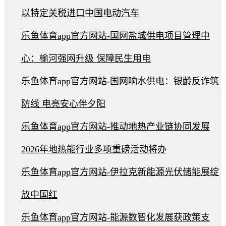
以特定关税进口中国电动汽车
乐鱼体育app官方网站-国网盐城供电项目管理中
心：榆河强网升级 保障民生用电
乐鱼体育app官方网站-国网响水供电：银龄反诈筑
防线 电亮安心伴夕阳
乐鱼体育app官方网站-推动地热产业链协同发展
2026年地热能行业多项重磅活动将办
乐鱼体育app官方网站-伊拉克新能源光伏储能展绽
放中国红
乐鱼体育app官方网站-能源数智化发展获政策支