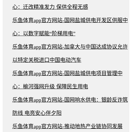
心：迁改精准发力 保供全程无感
乐鱼体育app官方网站-国网盐城供电开发区供服中
心：以数字赋能“阶梯用电”
乐鱼体育app官方网站-加拿大与中国达成协议允许
以特定关税进口中国电动汽车
乐鱼体育app官方网站-国网盐城供电项目管理中
心：榆河强网升级 保障民生用电
乐鱼体育app官方网站-国网响水供电：银龄反诈筑
防线 电亮安心伴夕阳
乐鱼体育app官方网站-推动地热产业链协同发展