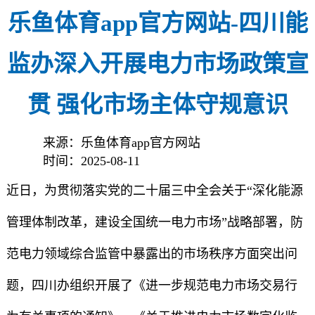
乐鱼体育app官方网站-四川能
监办深入开展电力市场政策宣
贯 强化市场主体守规意识
来源：乐鱼体育app官方网站
时间：2025-08-11
近日，为贯彻落实党的二十届三中全会关于“深化能源
管理体制改革，建设全国统一电力市场”战略部署，防
范电力领域综合监管中暴露出的市场秩序方面突出问
题，四川办组织开展了《进一步规范电力市场交易行