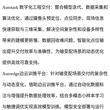
Autotask 数字化工程交付：整合模型迭代、数据采集和
算法优化，通过摄像头预定位、点位同步、现场信息
快速获取与三维采集，解决空间复杂性和设备多样性
带来的建模更新慢、数据回收难问题，智能化点位输
出提升交付效率与准确性，为输变配场景的动态优化
提供高效可靠支持。
Autoedge边云训推平台：针对输变配场景交付的复杂性
与动态变化，借助边云训推平台，通过自动化数据标
注与增强提升数据处理效率，结合多模态小样本学习
与敏捷调优实现高效模型训练。模型安全部署与运行