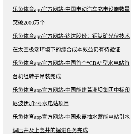
乐鱼体育app官方网站-中国电动汽车充电设施数量
突破2000万个
乐鱼体育app官方网站-钧达股份：钙钛矿光伏技术
在太空极端环境下的综合成本效益仍有待验证
乐鱼体育app官方网站-中国首个“CBA”型水电站首
台机组转子吊装完成
乐鱼体育app官方网站-中国能建葛洲坝集团中标印
尼波伊加2号水电站项目
乐鱼体育app官方网站-中国永嘉抽水蓄能电站引水
调压井及上竖井的掘进任务完成