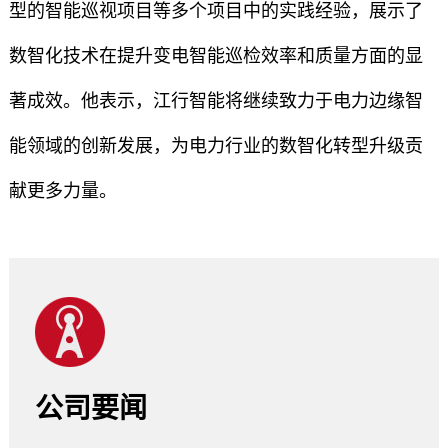
型的智能巡视项目等多个项目中的实践经验，展示了
数智化技术在提升变电智能巡检效率和质量方面的显
著成效。他表示，江行智能将继续致力于电力边缘智
能领域的创新发展，为电力行业的数智化转型升级贡
献更多力量。
公司要闻