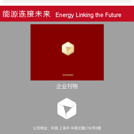
企业刊物
公司地址：中国 上海市 中南北路1768号8楼