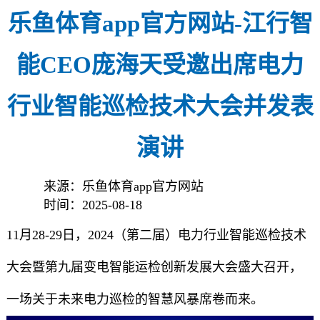
乐鱼体育app官方网站-江行智
能CEO庞海天受邀出席电力
行业智能巡检技术大会并发表
演讲
来源：乐鱼体育app官方网站
时间：2025-08-18
11月28-29日，2024（第二届）电力行业智能巡检技术
大会暨第九届变电智能运检创新发展大会盛大召开，
一场关于未来电力巡检的智慧风暴席卷而来。