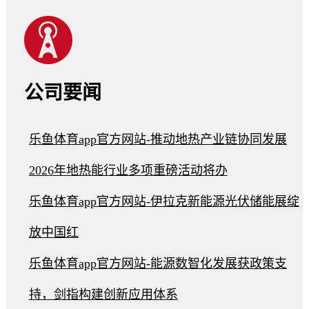
公司要闻
乐鱼体育app官方网站-推动地热产业链协同发展
2026年地热能行业多项重磅活动将办
乐鱼体育app官方网站-伊拉克新能源光伏储能展绽
放中国红
乐鱼体育app官方网站-能源数智化发展获政策支
持，剑指构建创新应用体系