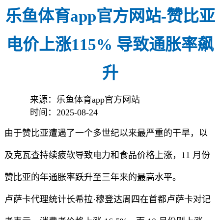
乐鱼体育app官方网站-赞比亚
电价上涨115% 导致通胀率飙
升
来源：乐鱼体育app官方网站
时间：2025-08-24
由于赞比亚遭遇了一个多世纪以来最严重的干旱，以
及克瓦查持续疲软导致电力和食品价格上涨，11 月份
赞比亚的年通胀率跃升至三年来的最高水平。
卢萨卡代理统计长希拉·穆登达周四在首都卢萨卡对记