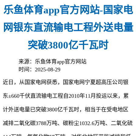
乐鱼体育app官方网站-国家电
网银东直流输电工程外送电量
突破3800亿千瓦时
来源：乐鱼体育app官方网站
时间：2025-08-29
近日，从国家电网获悉，国家电网宁夏超高压公司银
东±660千伏直流输电工程自2010年11月投运以来，累
计外送电量已突破3800亿千瓦时，相当于在受电地区
减排二氧化碳3788万吨、碳粉尘1032.6万吨、二氧化硫