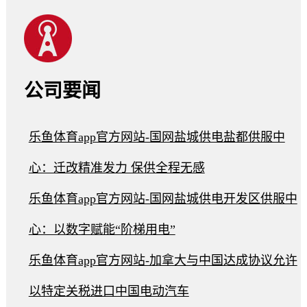
公司要闻
乐鱼体育app官方网站-国网盐城供电盐都供服中
心：迁改精准发力 保供全程无感
乐鱼体育app官方网站-国网盐城供电开发区供服中
心：以数字赋能“阶梯用电”
乐鱼体育app官方网站-加拿大与中国达成协议允许
以特定关税进口中国电动汽车