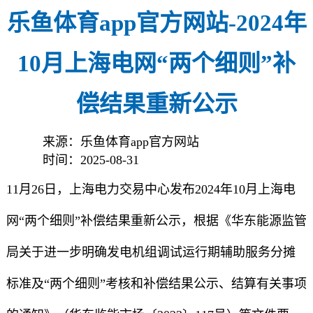
乐鱼体育app官方网站-2024年
10月上海电网“两个细则”补
偿结果重新公示
来源：乐鱼体育app官方网站
时间：2025-08-31
11月26日，上海电力交易中心发布2024年10月上海电
网“两个细则”补偿结果重新公示，根据《华东能源监管
局关于进一步明确发电机组调试运行期辅助服务分摊
标准及“两个细则”考核和补偿结果公示、结算有关事项