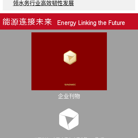
领水务行业高效韧性发展
企业刊物