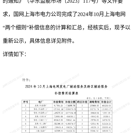
的通知》（华东监能市场〔2023〕117号）等文件要
求，国网上海市电力公司完成了2024年10月上海电网
“两个细则”补偿信息的计算和汇总，经核实后，现予以
重新公示，具体信息详见附件。
详情如下：