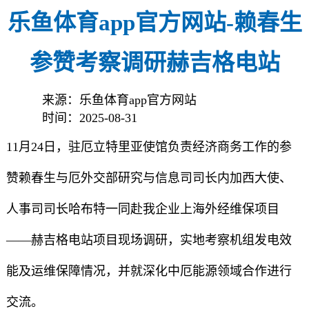
乐鱼体育app官方网站-赖春生
参赞考察调研赫吉格电站
来源：乐鱼体育app官方网站
时间：2025-08-31
11月24日，驻厄立特里亚使馆负责经济商务工作的参
赞赖春生与厄外交部研究与信息司司长内加西大使、
人事司司长哈布特一同赴我企业上海外经维保项目
——赫吉格电站项目现场调研，实地考察机组发电效
能及运维保障情况，并就深化中厄能源领域合作进行
交流。