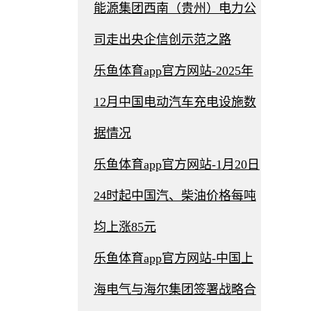
能源集团西南（贵州）电力公
司走出央企信创示范之路
乐鱼体育app官方网站-2025年
12月中国电动汽车充电设施数
据情况
乐鱼体育app官方网站-1月20日
24时起中国汽、柴油价格每吨
均上涨85元
乐鱼体育app官方网站-中国上
海电气与海尔集团签署战略合