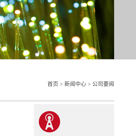
首页
>
新闻中心
>
公司要闻