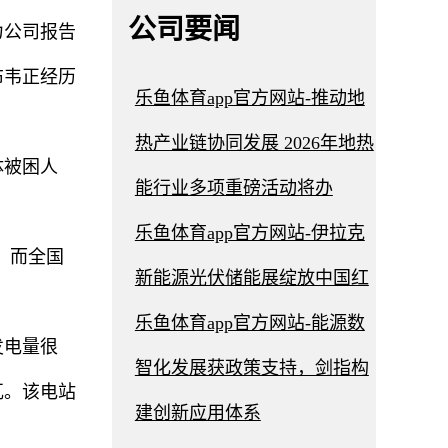
公司要闻
力公司报告
布韦正经历
乐鱼体育app官方网站-推动地
热产业链协同发展 2026年地热
体被困人
能行业多项重磅活动将办
乐鱼体育app官方网站-伊拉克
，而全国
新能源光伏储能展绽放中国红
乐鱼体育app官方网站-能源数
发电量很
智化发展获政策支持，剑指构
瓦。该电站
建创新应用体系