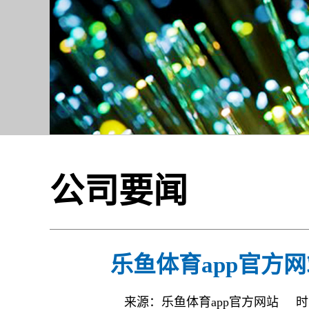
公司要闻
乐鱼体育app官方
来源：乐鱼体育app官方网站
时