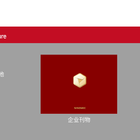
池
企业刊物