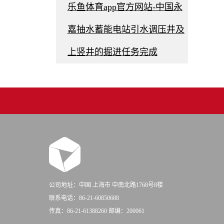
乐鱼体育app官方网站-中国永
嘉抽水蓄能电站引水调压井及
上竖井的掘进任务完成
公司地址：中国 上海市 中南北路1768号8楼
联系电话：86-21-60850688
传真：86-21-61388260 邮编：200061