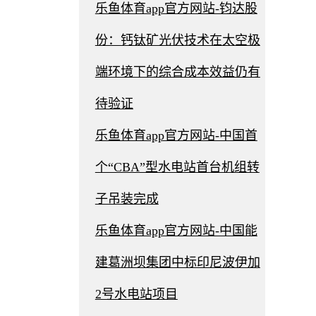
乐鱼体育app官方网站-钧达股
份：钙钛矿光伏技术在太空极
端环境下的综合成本效益仍有
待验证
乐鱼体育app官方网站-中国首
个“CBA”型水电站首台机组转
子吊装完成
乐鱼体育app官方网站-中国能
建葛洲坝集团中标印尼波伊加
2号水电站项目