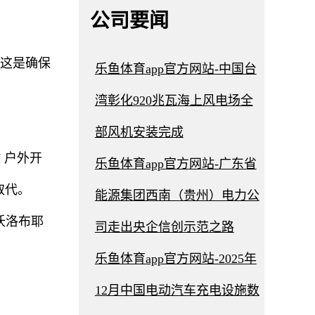
公司要闻
装。这是确保
乐鱼体育app官方网站-中国台
湾彰化920兆瓦海上风电场全
部风机安装完成
 户外开
乐鱼体育app官方网站-广东省
取代。
能源集团西南（贵州）电力公
沃洛布耶
司走出央企信创示范之路
乐鱼体育app官方网站-2025年
12月中国电动汽车充电设施数