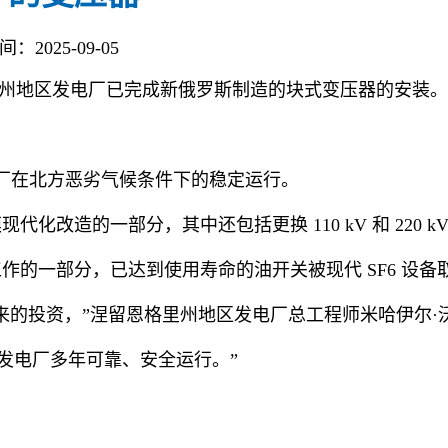
间：2025-09-05
eryungri 州地区发电厂已完成新俄罗斯制造的块式变压器的安
厂在北方恶劣气候条件下的稳定运行。
改造的一部分，其中还包括更换 110 kV 和 220 kV
的一部分，已达到使用寿命的油开关被现代 SF6 设备
来的投资，”涅留恩格里州地区发电厂总工程师米哈伊尔·
造将确保发电厂多年可靠、安全运行。”