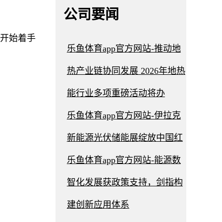
公司要闻
就开始着手
乐鱼体育app官方网站-推动地
热产业链协同发展 2026年地热
能行业多项重磅活动将办
乐鱼体育app官方网站-伊拉克
新能源光伏储能展绽放中国红
乐鱼体育app官方网站-能源数
智化发展获政策支持，剑指构
建创新应用体系