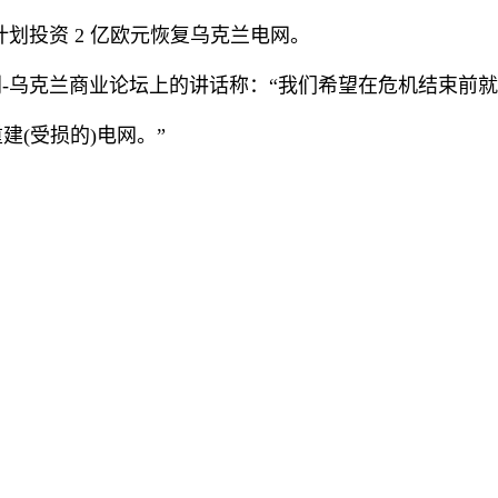
划投资 2 亿欧元恢复乌克兰电网。
-乌克兰商业论坛上的讲话称：“我们希望在危机结束前
建(受损的)电网。”