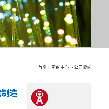
首页
>
新闻中心
>
公司要闻
缆制造