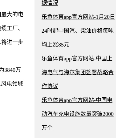
据情况
国最大的电
乐鱼体育app官方网站-1月20日
电缆工厂、
24时起中国汽、柴油价格每吨
入将进一步
均上涨85元
乐鱼体育app官方网站-中国上
3840万
海电气与海尔集团签署战略合
上风电领域
作协议
乐鱼体育app官方网站-中国电
动汽车充电设施数量突破2000
万个