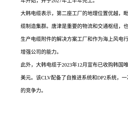
年开始，并于2027年上半年完工。
大韩电缆表示，第二座工厂的地理位置优越，
缆制造集群。唐津是重要的物流和交通枢纽，
生产电缆附件的解决方案工厂和作为海上风电
增强公司的能力。
此外，大韩电缆于2023年12月宣布已收购韩国唯
美元。该CLV配备了自推进系统和DP2系统，一
的竞争力。