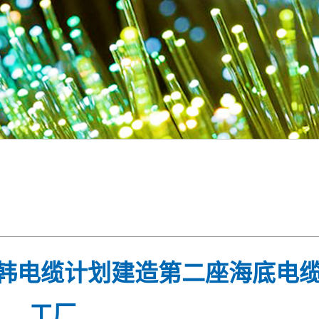
大韩电缆计划建造第二座海底电
工厂