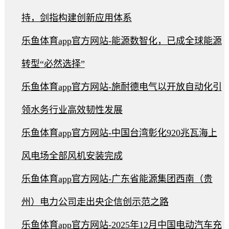
持，剑指构建创新应用体系
乐鱼体育app官方网站-能源数智化，已成全球能源
转型“必然选择”
乐鱼体育app官方网站-施耐德电气以开放自动化引
领水务行业高效韧性发展
乐鱼体育app官方网站-中国台湾彰化920兆瓦海上
风电场全部风机安装完成
乐鱼体育app官方网站-广东省能源集团西南（贵
州）电力公司走出央企信创示范之路
乐鱼体育app官方网站-2025年12月中国电动汽车充