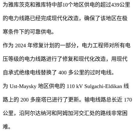
为雅库茨克和雅库特中部10个地区供电的超过439公里
的电力线路已经完成现代化改造，确保了该地区在极
寒条件下的可靠供电。
作为 2024 年修复计划的一部分，电力工程师对所有电
压等级的电力线路进行了修复和现代化改造，用现代
自承式绝缘电线替换了 400 多公里的过时电线。
为 Ust-Maysky 地区供电的 110 kV Sulgachi-Eldikan 线
路上的 200 多座塔已进行了更新。输电线路总长近 170
公里，沿阿尔达纳河和阿姆加河交汇处的路线非常困
难。