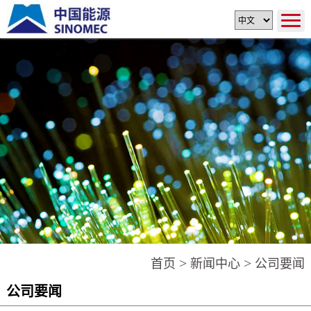
>
>
首页
新闻中心
公司要闻
公司要闻